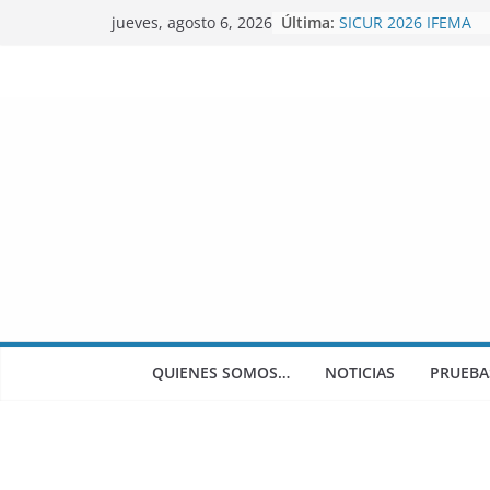
Skip
Última:
SICUR 2026 IFEMA
jueves, agosto 6, 2026
to
Autoscamping.eu otr
2026
content
BRAGUSCAMP TIEND
MINICARAVANAS CA
Feria del Caravanin
QUIENES SOMOS…
NOTICIAS
PRUEBA