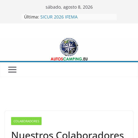
Skip
sábado, agosto 8, 2026
to
Última:
SICUR 2026 IFEMA
content
Autoscamping.eu otro año en Fitur
2026
BRAGUSCAMP TIENDAS DE TECHO
MINICARAVANAS CARPENTO 360
Feria del Caravaning Xanadu 2026
COLABORADORES
Nuestros Colaboradores