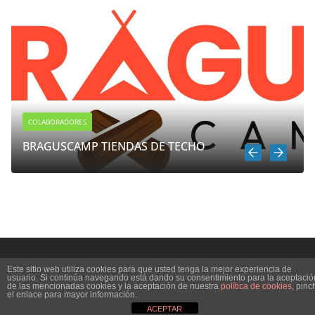
COLABORADORES
BRAGUSCAMP TIENDAS DE TECHO
Copyright © 2026
Autoscampingeu
. All rights reserved.
Este sitio web utiliza cookies para que usted tenga la mejor experiencia de
usuario. Si continúa navegando está dando su consentimiento para la aceptació
Theme by
Mundogps.org
de las mencionadas cookies y la aceptación de nuestra
política de cookies
, pinc
el enlace para mayor información.
ACEPTAR