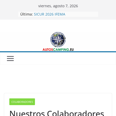
Skip
viernes, agosto 7, 2026
to
Última:
SICUR 2026 IFEMA
content
Autoscamping.eu otro año en Fitur
2026
BRAGUSCAMP TIENDAS DE TECHO
MINICARAVANAS CARPENTO 360
Feria del Caravaning Xanadu 2026
COLABORADORES
Nuestros Colaboradores