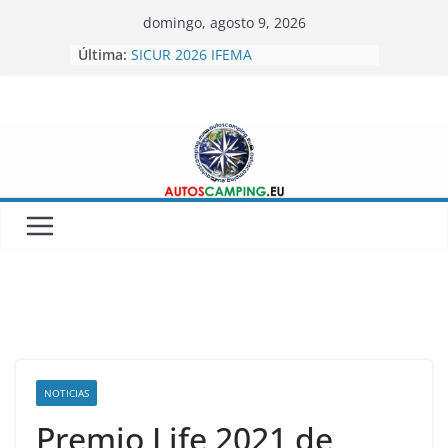
Skip
domingo, agosto 9, 2026
to
Última:
SICUR 2026 IFEMA
content
Autoscamping.eu otro año en Fitur
2026
BRAGUSCAMP TIENDAS DE TECHO
MINICARAVANAS CARPENTO 360
Feria del Caravaning Xanadu 2026
NOTICIAS
Premio Life 2021 de