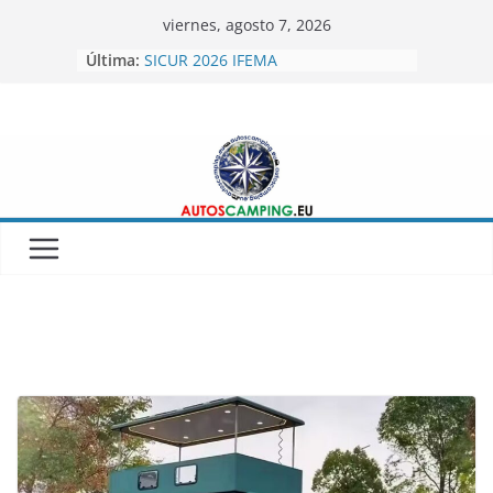
Skip
viernes, agosto 7, 2026
to
SICUR 2026 IFEMA
Última:
content
Autoscamping.eu otro año en Fitur
2026
BRAGUSCAMP TIENDAS DE TECHO
MINICARAVANAS CARPENTO 360
Feria del Caravaning Xanadu 2026