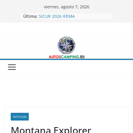
Skip
viernes, agosto 7, 2026
to
Última:
SICUR 2026 IFEMA
content
Autoscamping.eu otro año en Fitur
2026
BRAGUSCAMP TIENDAS DE TECHO
MINICARAVANAS CARPENTO 360
Feria del Caravaning Xanadu 2026
NOTICIAS
Montana Explorer