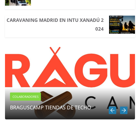
CARAVANING MADRID EN INTU XANADÚ 2
024
ABORADORES
COLABORA
GUSCAMP TIENDAS DE TECHO
NUESTR