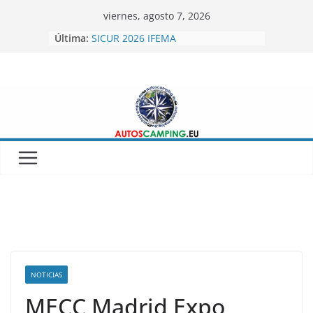
Skip
viernes, agosto 7, 2026
to
Última:
SICUR 2026 IFEMA
content
Autoscamping.eu otro año en Fitur
2026
BRAGUSCAMP TIENDAS DE TECHO
MINICARAVANAS CARPENTO 360
Feria del Caravaning Xanadu 2026
NOTICIAS
MECC Madrid Expo