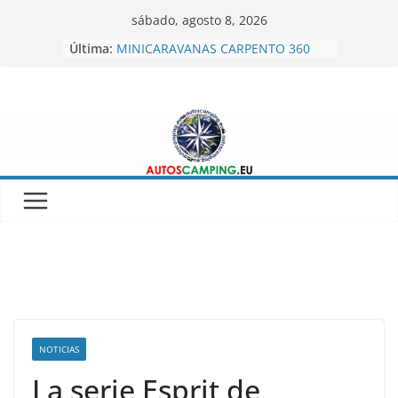
Skip
sábado, agosto 8, 2026
to
Última:
MINICARAVANAS CARPENTO 360
content
Feria del Caravaning Xanadu 2026
SICUR 2026 IFEMA
Autoscamping.eu otro año en Fitur
2026
BRAGUSCAMP TIENDAS DE TECHO
NOTICIAS
La serie Esprit de