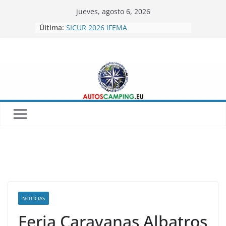
Skip
jueves, agosto 6, 2026
to
Última:
SICUR 2026 IFEMA
content
Autoscamping.eu otro año en Fitur
2026
BRAGUSCAMP TIENDAS DE TECHO
MINICARAVANAS CARPENTO 360
Feria del Caravaning Xanadu 2026
NOTICIAS
Feria Caravanas Albatros