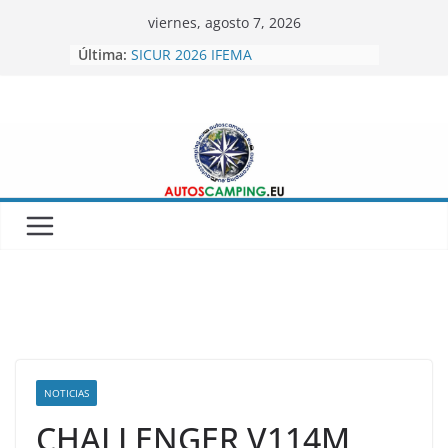
Skip
viernes, agosto 7, 2026
to
Última:
SICUR 2026 IFEMA
content
Autoscamping.eu otro año en Fitur
2026
BRAGUSCAMP TIENDAS DE TECHO
MINICARAVANAS CARPENTO 360
Feria del Caravaning Xanadu 2026
NOTICIAS
CHALLENGER V114M