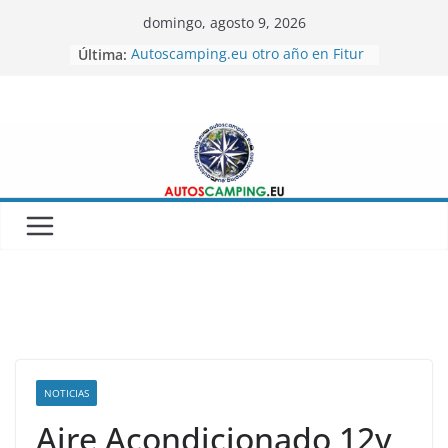
Skip
domingo, agosto 9, 2026
to
Autoscamping.eu otro año en Fitur
Última:
2026
content
BRAGUSCAMP TIENDAS DE TECHO
MINICARAVANAS CARPENTO 360
Feria del Caravaning Xanadu 2026
SICUR 2026 IFEMA
NOTICIAS
Aire Acondicionado 12v